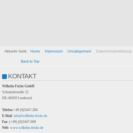
Zu diesem Zweck muss der von Ihnen verwendete Browser Verbindung zu den 
Google Web Fonts erfolgt im Interesse einer einheitlichen und ansprechenden D
Wenn Ihr Browser Web Fonts nicht unterstützt, wird eine Standardschrift von 
Weitere Informationen zu Google Web Fonts finden Sie unter
https://develope
Aktuelle Seite:
Home
Impressum
Uncategorised
Datenschutzerklärung
Back to Top
KONTAKT
Wilhelm Fricke GmbH
Schmiedestraße 22
DE-49459 Lembruch
Telefon
:+49 (0)5447-284
E-Mail
:
info@wilhelm-fricke.de
Fax
: (+49) (0)5447-609
Web
:
www.wilhelm-fricke.de