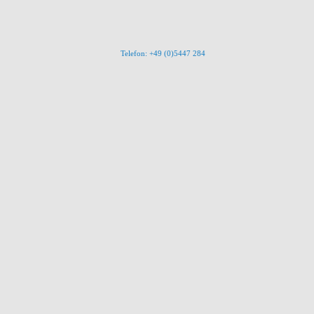
Telefon: +49 (0)5447 284
ren personenbezogenen Daten passiert, wenn Sie unsere Website besuchen. Person
n Sie unserer unter diesem Text aufgeführten Datenschutzerklärung.