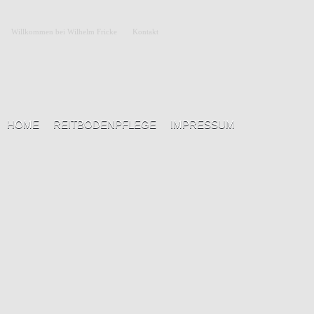
Willkommen bei Wilhelm Fricke
Kontakt
HOME
REITBODENPFLEGE
IMPRESSUM
Datenschutzerklärung
DATENSCHUTZ AUF EINEN BLICK
ALLGEMEINE HINWEISE
Die folgenden Hinweise geben einen einfachen Überblick darüber, was mit Ih
werden können. Ausführliche Informationen zum Thema Datenschutz entnehme
DATENERFASSUNG AUF UNSERER WEBSITE
Wer ist verantwortlich für die Datenerfassung auf dieser Website?