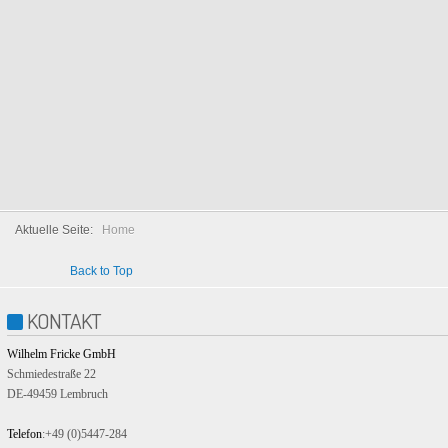
›
‹
1
2
3
Aktuelle Seite:
Home
Back to Top
KONTAKT
Wilhelm Fricke GmbH
Schmiedestraße 22
DE-49459 Lembruch
Telefon
:+49 (0)5447-284