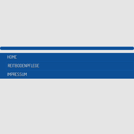
HOME
REITBODENPFLEGE
IMPRESSUM
Reitbodenpflege
Professionelle Reitbodenpflege für alle Böden.
„Für jeden Boden das richtige Gerät!“
- Ist der Leitsatz, an dem wir
uns orientieren.
Unsere Reitplatzplaner sind für die gewachsenen Anforderungen an
die Reitbodenpflege entwickelt worden. Verschiedenste Böden mit
unterschiedlichen Eigenschaften erfordern eine individuelle Pflege.