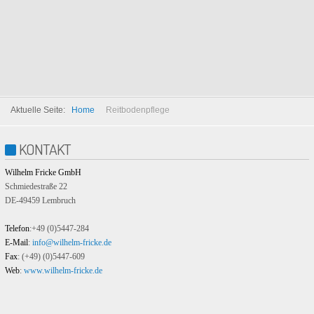
Read more...
Aktuelle Seite:
Home
Reitbodenpflege
KONTAKT
Wilhelm Fricke GmbH
Schmiedestraße 22
DE-49459 Lembruch
Telefon
:+49 (0)5447-284
E-Mail
:
info@wilhelm-fricke.de
Fax
: (+49) (0)5447-609
Web
:
www.wilhelm-fricke.de