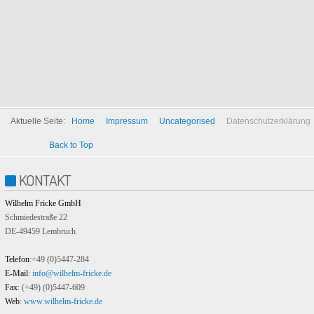
Zu diesem Zweck muss der von Ihnen verwendete Browser Verbindung zu den 
Google Web Fonts erfolgt im Interesse einer einheitlichen und ansprechenden D
Wenn Ihr Browser Web Fonts nicht unterstützt, wird eine Standardschrift von 
Weitere Informationen zu Google Web Fonts finden Sie unter
https://develope
Aktuelle Seite:
Home
Impressum
Uncategorised
Datenschutzerklärung
Back to Top
KONTAKT
Wilhelm Fricke GmbH
Schmiedestraße 22
DE-49459 Lembruch
Telefon
:+49 (0)5447-284
E-Mail
:
info@wilhelm-fricke.de
Fax
: (+49) (0)5447-609
Web
:
www.wilhelm-fricke.de