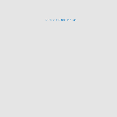
Telefon: +49 (0)5447 284
ren personenbezogenen Daten passiert, wenn Sie unsere Website besuchen. Person
n Sie unserer unter diesem Text aufgeführten Datenschutzerklärung.